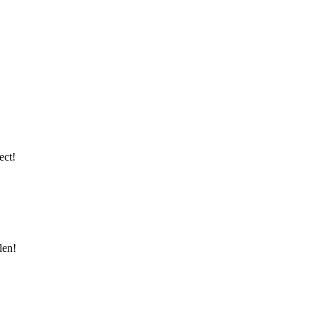
ect!
len!