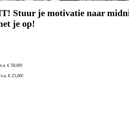
uur je motivatie naar midni
et je op!
v.a. € 50,00!
v.a. € 25,00!